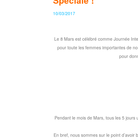
Spéciale !
of
10/03/2017
Angels
Zomline
Survival
Echocalypse:
The
Le 8 Mars est célébré comme Journée Inter
Scarlet
pour toute les femmes importantes de nos
Covenant
Echocalypse
Infinity
pour donn
kingdom
Time
Raiders
Eastern
Odyssey
Dynasty
Origins:
Pioneer
Game
of
Thrones:
Pendant le mois de Mars, tous les 5 jours
Winter
is
En bref, nous sommes sur le point d’avoir
Coming