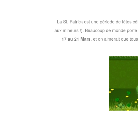
of
Angels
Zomline
La St. Patrick est une période de fêtes c
Survival
Echocalypse:
aux mineurs !). Beaucoup de monde porte q
The
17 au 21 Mars
, et on aimerait que tou
Scarlet
Covenant
Echocalypse
Infinity
kingdom
Time
Raiders
Eastern
Odyssey
Dynasty
Origins:
Pioneer
Game
of
Thrones:
Winter
is
Coming