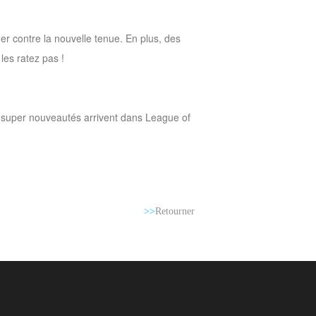
er contre la nouvelle tenue. En plus, des
les ratez pas !
re super nouveautés arrivent dans League of
>>
Retourner