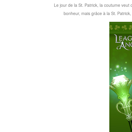
Le jour de la St. Patrick, la coutume veu
M
Saint
bonheur, mais grâce à la St. Patrick
Seiya
Awakening:Knights
of
the
zodiac
Era
of
Celestials
Saint
Seiya
:
Awakening
Legacy
of
Discord
-
Furious
Wings
League