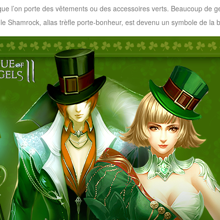
t que l’on porte des vêtements ou des accessoires verts. Beaucoup de gen
, le Shamrock, alias trèfle porte-bonheur, est devenu un symbole de la