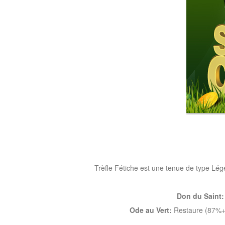
of
Angels-
Paradise
Land
Lords
and
Tactics
Trèfle Fétiche est une tenue de type Lég
Don du Saint:
Ode au Vert:
Restaure (87%+30