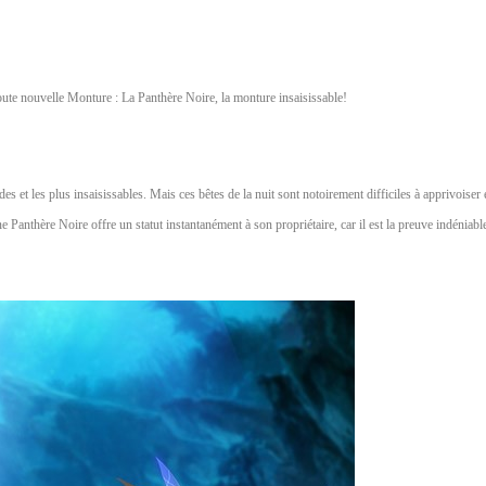
toute nouvelle Monture : La Panthère Noire, la monture insaisissable!
es et les plus insaisissables. Mais ces bêtes de la nuit sont notoirement difficiles à apprivoise
e Panthère Noire offre un statut instantanément à son propriétaire, car il est la preuve indéniab