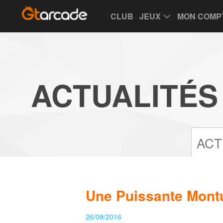
CLUB
JEUX
MON COMP
Club
Game
My
Account
Recharge
Support
Forum
Desktop
App
Game
ACTUALITÉS
of
Thrones
Winter
is
Coming
League
ACT
of
Angels
III
League
Une Puissante Montu
of
Angels
26/09/2016
II
League