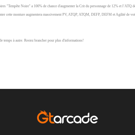
Noires "Tempête Noire" a 100% de chance d'augmenter la Crit du personnage de 12% et l’ATQ d
e monter cette monture augmentera massivement PV, ATQP, ATQM, DEFP, DEFM et Agilité de vo
e temps à autre. Restez brancher pour plus d'informations!