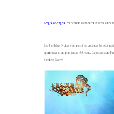
of
Angels
Zomline
Survival
Echocalypse:
League of Angels
,
est heureux d'annoncer la sortie d'une 
The
Scarlet
Covenant
Echocalypse
Infinity
Les Panthères Noires sont parmi les créatures les plus rapid
kingdom
Time
apprivoiser n’ont plus jamais été revus. La possession d'un
Raiders
Eastern
Panthère Noire?
Odyssey
Dynasty
Origins:
Pioneer
Game
of
Thrones:
Winter
is
Coming