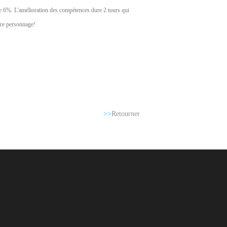
e 6%. L'amélioration des compétences dure 2 tours qui
tre personnage!
>>
Retourner