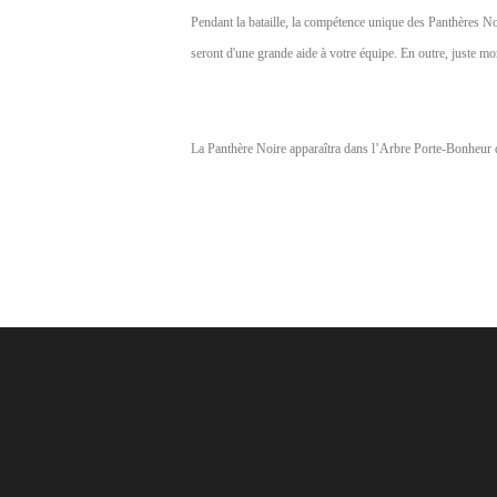
of
Pendant
la bataille, la compétence unique des Panthères 
Angels-
seront d'une grande aide à votre équipe. En outre, just
Paradise
Land
Lords
and
La Panthère Noire apparaîtra dans l’Arbre Porte-Bonheur d
Tactics