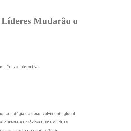
s Líderes Mudarão o
s, Youzu Interactive
a estratégia de desenvolvimento global.
bal durante as próximas uma ou duas
ios precisarão de orientação de