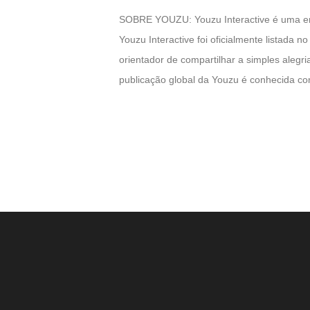
SOBRE YOUZU: Youzu Interactive é uma emp
Youzu Interactive foi oficialmente listada
orientador de compartilhar a simples alegr
publicação global da Youzu é conhecida c