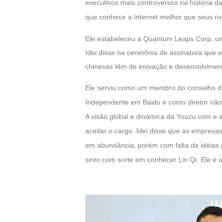
executivos mais controversos na história d
of
que conhece a Internet melhor que seus riv
Angels-
Paradise
Ele estabeleceu a Quantum Leaps Corp, um
Land
Lords
Idei disse na cerimônia de assinatura que 
and
chinesas têm de inovação e desenvolvimen
Tactics
Ele serviu como um membro do conselho de
Independente em Baidu e como diretor não
A visão global e dinâmica da Youzu.com e s
aceitar o cargo. Idei disse que as empres
em abundância, porém com falta de idéias p
sinto com sorte em conhecer Lin Qi. Ele é