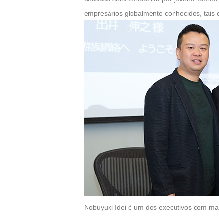
M
Saint
empresários globalmente conhecidos, tais 
Seiya
Awakening:Knights
of
the
zodiac
Era
of
Celestials
Saint
Seiya
:
Awakening
Legacy
of
Discord
-
Furious
Nobuyuki Idei é um dos executivos com mai
Wings
League