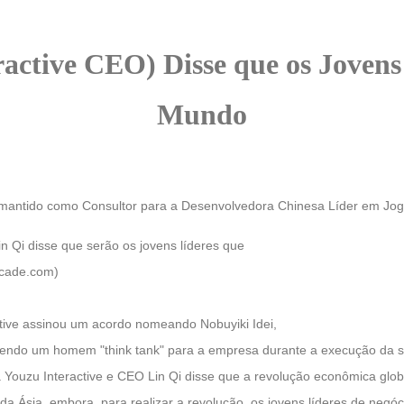
eractive CEO)
Disse que os Joven
Mundo
 mantido como Consultor para a Desenvolvedora Chinesa Líder em Jogo
n Qi disse que serão os jovens líderes que
rcade.com)
tive assinou um acordo nomeando Nobuyiki Idei,
sendo um homem "think tank" para a empresa durante a execução da su
a Youzu Interactive e CEO Lin Qi disse que a revolução econômica glo
da Ásia, embora, para realizar a revolução, os jovens líderes de negóc