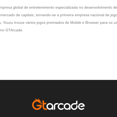
resa global de entretenimento especializada no desenvolvimento de j
 no mercado de capitais, tornando-se a primeira empresa nacional de jo
ia, Youzu trouxe vários jogos premiados de Mobile e Browser para os 
omo GTArcade.