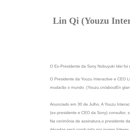
of
Angels
Zomline
Lin Qi (Youzu Int
Survival
Echocalypse:
The
Scarlet
Covenant
Echocalypse
Infinity
kingdom
Time
Raiders
Eastern
O Ex-Presidente da Sony Nobuyuki Idei foi
Odyssey
Dynasty
O Presidente da Youzu Interactive e CEO Li
Origins:
Pioneer
Game
mudarão o mundo. (Youzu.cn/aboutEn gta
of
Thrones:
Anunciado em 30 de Julho, A Youzu Interac
Winter
(ex-presidente e CEO da Sony) consultor, 
is
Na cerimônia de assinatura,o presidente d
Coming
décadas será conduzida por jovens líderes 