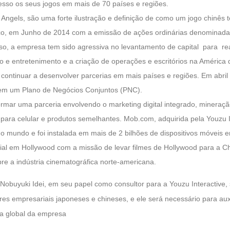
so os seus jogos em mais de 70 países e regiões.
 Angels, são uma forte ilustração e definição de como um jogo chinês
lico, em Junho de 2014 com a emissão de ações ordinárias denominada
so, a empresa tem sido agressiva no levantamento de capital para real
o e entretenimento e a criação de operações e escritórios na América
 continuar a desenvolver parcerias em mais países e regiões. Em abril
em um Plano de Negócios Conjuntos (PNC).
rmar uma parceria envolvendo o marketing digital integrado, mineraçã
 para celular e produtos semelhantes. Mob.com, adquirida pela Youzu I
o mundo e foi instalada em mais de 2 bilhões de dispositivos móveis
lial em Hollywood com a missão de levar filmes de Hollywood para a Ch
re a indústria cinematográfica norte-americana.
 Nobuyuki Idei, em seu papel como consultor para a Youzu Interactive
res empresariais japoneses e chineses, e ele será necessário para auxi
ia global da empresa