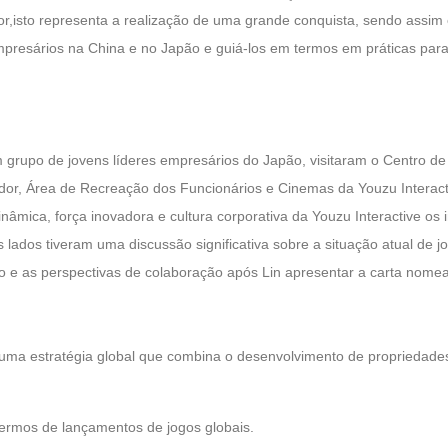
tor,isto representa a realização de uma grande conquista, sendo assi
presários na China e no Japão e guiá-los em termos em práticas para
m grupo de jovens líderes empresários do Japão, visitaram o Centro de
or, Área de Recreação dos Funcionários e Cinemas da Youzu Interactive,
inâmica, força inovadora e cultura corporativa da Youzu Interactive os
s lados tiveram uma discussão significativa sobre a situação atual de jo
ão e as perspectivas de colaboração após Lin apresentar a carta nomea
uma estratégia global que combina o desenvolvimento de propriedades 
ermos de lançamentos de jogos globais.