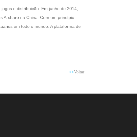
ogos e distribuição. Em junho de 2014,
gos A-share na China. Com um princípio
usuários em todo o mundo. A plataforma de
>>
Voltar