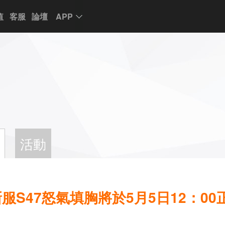
值
客服
論壇
APP
活動
S47怒氣填胸將於5月5日12：00