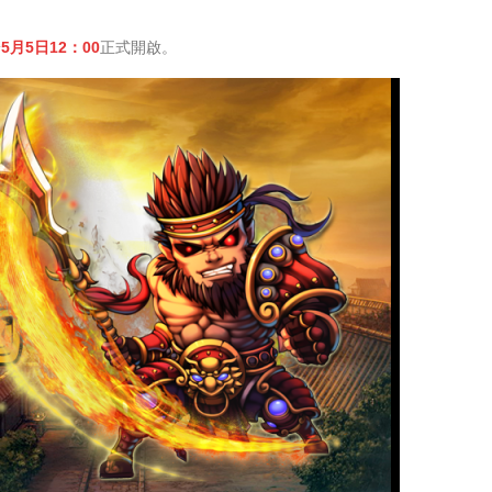
於
5
月5日12：00
正式開啟。