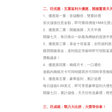
of
二、巨优惠：五重返利大優惠，開服驚喜天
Angels-
1、優惠第一重：首儲翻倍，雙重好禮
Paradise
首次儲值任意金額，即可獲得價值1888元
Land
Lords
2、優惠第二重：開服搶購，天天半價
and
開服七天，每日推出一款最為稀缺的資源半
Tactics
3、優惠第三重：基金十倍返還，全民福利派
購買開服基金，達到指定等級時即可領取返
獎勵越多！
4、優惠第四重：兩檔月卡，一口通吃
遊戲內兩檔月卡可同時購買并可同時享受兩
5、優惠第五重：豪華簽到，累計送禮
每日儲值0.99美元，即可享受豪華簽到大禮
開服七日，累計儲值，天天任性送豪禮：橙
三、巨成就：戰力大比拼，大獎等你拿！