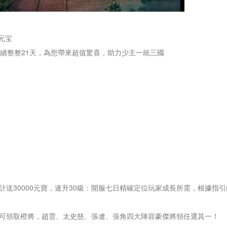
元宝
持續整整21天，為您帶來超值驚喜，助力少主一統三國
！
！
計送30000元寶，速升30級：開服七日精確定位玩家成長所需，根據指
即可領取橙將，趙雲、太史慈、張遼、張角四大陣容豪傑將領任選其一！