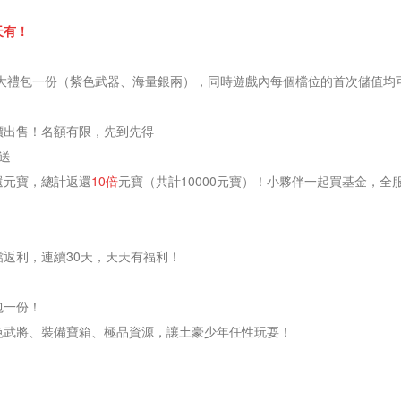
天有！
寶大禮包一份（紫色武器、海量銀兩），同時遊戲內每個檔位的首次儲值均
價出售！名額有限，先到先得
送
還元寶，總計返還
10倍
元寶（共計10000元寶）！小夥伴一起買基金，
檔返利，連續30天，天天有福利！
包一份！
色武將、裝備寶箱、極品資源，讓土豪少年任性玩耍！