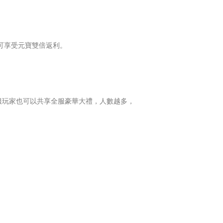
可享受元寶雙倍返利。
全服玩家也可以共享全服豪華大禮，人數越多，