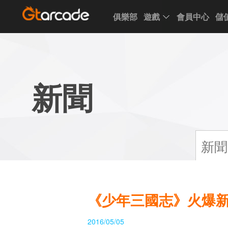
俱樂部
遊戲
會員中心
儲
Club
Game
My
Account
Recharge
Support
Forum
Desktop
App
Game
新聞
of
Thrones
Winter
is
Coming
League
新聞
of
Angels
III
League
《少年三國志》火爆新服
of
Angels
2016/05/05
II
League