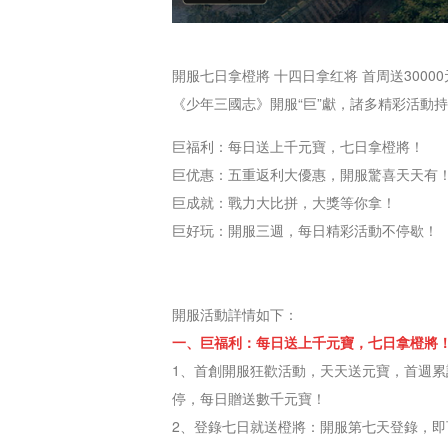
M
Saint
Seiya
開服七日拿橙將 十四日拿红将 首周送30000
Awakening:Knights
《少年三國志》開服“巨”獻，諸多精彩活動
of
the
巨福利：每日送上千元寶，七日拿橙將！
zodiac
Era
巨优惠：五重返利大優惠，開服驚喜天天有
of
巨成就：戰力大比拼，大獎等你拿！
Celestials
Saint
巨好玩：開服三週，每日精彩活動不停歇！
Seiya
:
Awakening
Legacy
開服活動詳情如下：
of
一、巨福利：每日送上千元寶，七日拿橙將
Discord
1、首創開服狂歡活動，天天送元寶，首週累
-
停，每日贈送數千元寶！
Furious
2、登錄七日就送橙將：開服第七天登錄，
Wings
League