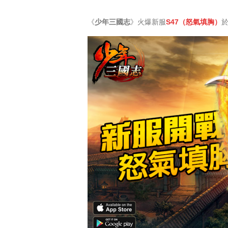
of
《
少年三國志
》火爆新服
S47（怒氣填胸）
Angels
Zomline
Survival
Echocalypse:
The
Scarlet
Covenant
Echocalypse
Infinity
kingdom
Time
Raiders
Eastern
Odyssey
Dynasty
Origins:
Pioneer
Game
of
Thrones:
Winter
is
Coming