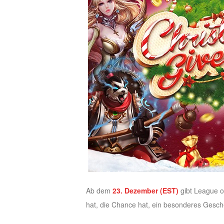
M
Saint
Seiya
Awakening:Knights
of
the
zodiac
Era
of
Celestials
Saint
Seiya
:
Awakening
Legacy
of
Discord
Ab dem
23. Dezember (EST)
gibt League o
-
hat, die Chance hat, ein besonderes Ges
Furious
Wings
League