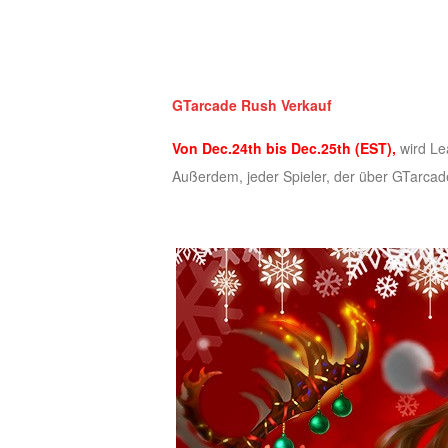
of
Angels-
Paradise
GTarcade Rush Verkauf
Land
Lords
and
Von Dec.24th bis Dec.25th (EST),
wird Lea
Tactics
Außerdem, jeder Spieler, der über GTarca