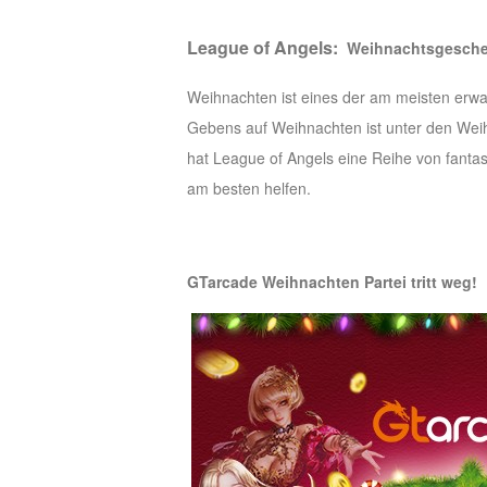
of
League of Angels:
Weihnachtsgesche
Angels
Zomline
Survival
Echocalypse:
Weihnachten ist eines der am meisten erwar
The
Gebens auf Weihnachten ist unter den Weih
Scarlet
hat League of Angels eine Reihe von fantast
Covenant
Echocalypse
Infinity
am besten helfen.
kingdom
Time
Raiders
Eastern
Odyssey
Dynasty
GTarcade Weihnachten Partei tritt weg!
Origins:
Pioneer
Game
of
Thrones:
Winter
is
Coming