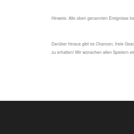
Hinweis: Alle oben genannten Ereignisse b
Darüber hinaus gibt es Chancen, freie Ges
zu erhalten! Wir wünschen allen Spielern e