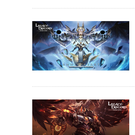
of
Angels-
Paradise
Land
Lords
and
Tactics