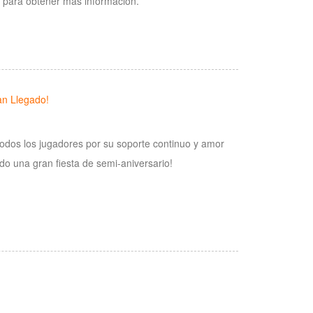
 para obtener más información.
an Llegado!
todos los jugadores por su soporte continuo y amor
durante los pasados 6 meses, Legado de Discordia estará teniendo una gran fiesta de semi-aniversario!