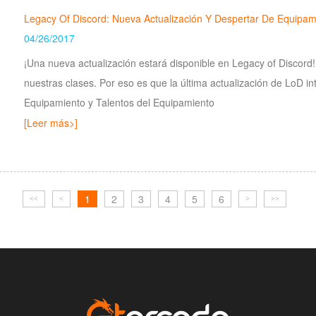
Legacy Of Discord: Nueva Actualización Y Despertar De Equipam
04/26/2017
¡Una nueva actualización estará disponible en Legacy of Discord
nuestras clases. Por eso es que la última actualización de LoD in
Equipamiento y Talentos del Equipamiento
[Leer más>]
1
2
3
4
5
6
<<
<
>
>>