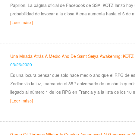
Papillon. La página oficial de Facebook de SSA: KOTZ lanzó hoy 
probabilidad de invocar a la diosa Atena aumenta hasta el 6 de 
[Leer más>]
Una Mirada Atrás A Medio Año De Saint Seiya Awakening: KOTZ
03/26/2020
Es una locura pensar que solo hace medio año que el RPG de est
Zodiac vio la luz, marcando el 35.º aniversario de un cómic quer
llegado al número 1 de los RPG en Francia y a la lista de los 10
[Leer más>]
Game Of Thrones Winter Is Coming Announced At Gamescom 2