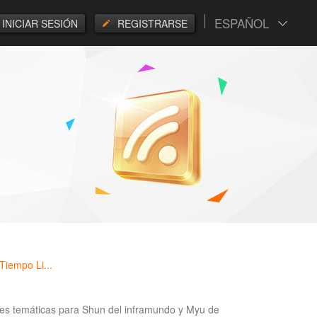
ESPAÑOL
INICIAR SESIÓN
REGISTRARSE
iempo Li...
s temáticas para Shun del inframundo y Myu de