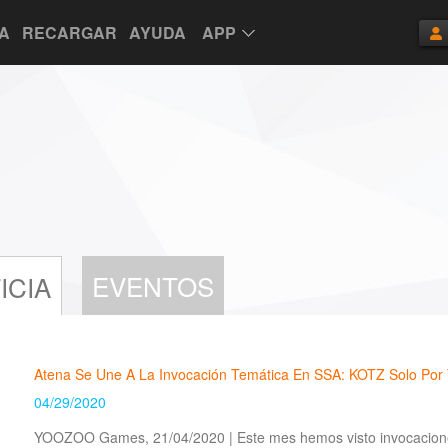
TA
RECARGAR
AYUDA
APP
EVENTOS
ICIA
Atena Se Une A La Invocación Temática En SSA: KOTZ Solo Por T
04/29/2020
YOOZOO Games, 21/04/2020 | Este mes hemos visto invocacione