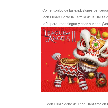
of
¡Con el sonido de las explosiones de fuegos 
Angels
Zomline
León Lunar! Como la Estrella de la Danza 
Survival
Echocalypse:
LoA2 para traer alegría y risas a todos. ¡V
The
Scarlet
Covenant
Echocalypse
Infinity
kingdom
Time
Raiders
Eastern
Odyssey
Dynasty
Origins:
Pioneer
Game
of
Thrones:
Winter
is
El León Lunar viene de León Danzante en Ch
Coming