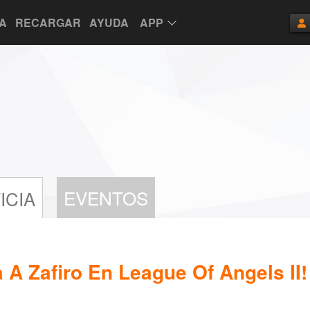
TA
RECARGAR
AYUDA
APP
EVENTOS
ICIA
a A Zafiro En League Of Angels II!