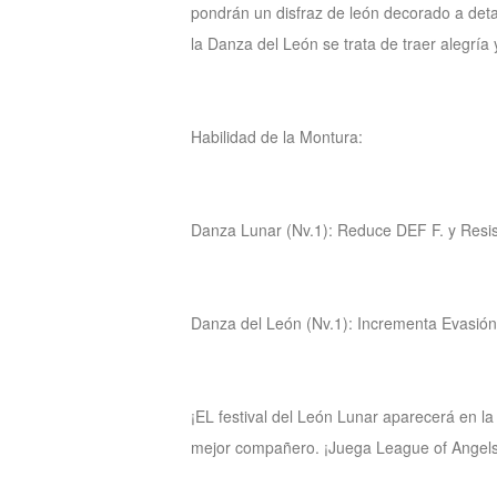
pondrán un disfraz de león decorado a deta
M
Saint
la Danza del León se trata de traer alegría 
Seiya
Awakening:Knights
of
Habilidad de la Montura:
the
zodiac
Era
of
Danza Lunar (Nv.1): Reduce DEF F. y Resis
Celestials
Saint
Seiya
:
Danza del León (Nv.1): Incrementa Evasión 
Awakening
Legacy
of
Discord
¡EL festival del León Lunar aparecerá en l
-
mejor compañero. ¡Juega League of Angels
Furious
Wings
League