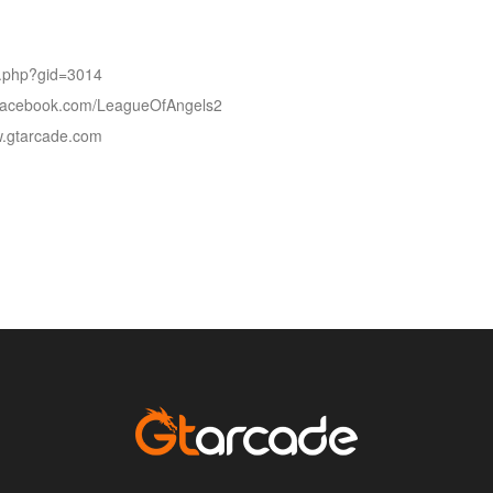
m.php?gid=3014
.facebook.com/LeagueOfAngels2
ww.gtarcade.com