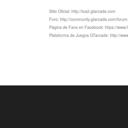
of
Sitio Oficial: http://loa2.gtarcade.com
Angels-
Foro: http://community.gtarcade.com/foru
Paradise
Página de Fans en Facebook: https://www
Land
Lords
Plataforma de Juegos GTarcade: http://w
and
Tactics