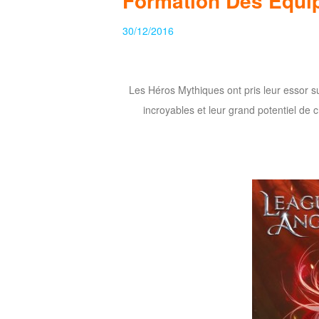
Formation Des Équi
of
30/12/2016
Angels
Zomline
Survival
Echocalypse:
The
Les Héros Mythiques ont pris leur essor 
Scarlet
incroyables et leur grand potentiel de
Covenant
Echocalypse
Infinity
kingdom
Time
Raiders
Eastern
Odyssey
Dynasty
Origins:
Pioneer
Game
of
Thrones:
Winter
is
Coming