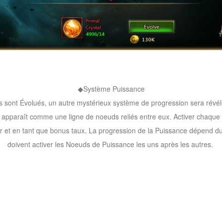
◆Système Puissance
sont Évolués, un autre mystérieux système de progression sera révélé
 apparaît comme une ligne de noeuds reliés entre eux. Activer chaqu
leur et en tant que bonus taux. La progression de la Puissance dépend d
doivent activer les Noeuds de Puissance les uns après les autres.