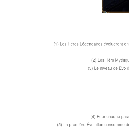
(1) Les Héros Légendaires évolueront en
(2) Les Hérs Mythiqu
(3) Le niveau de Évo d
(4) Pour chaque pass
(5) La première Évolution consomme de