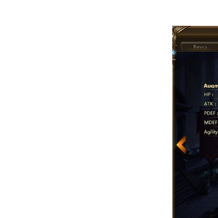
of
Angels-
Paradise
Land
Lords
and
Tactics