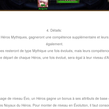
4. Détails:
 Héros Mythiques, gagneront une compétence supplémentaire et leurs
également.
es resteront de type Mythique une fois évolués, mais leurs compétenc
e départ de chaque Héros, une fois évolué, sera égal à leur niveau d
age de niveau Évo, un Héros gagne un bonus à ses attributs de base et
s Noyaux du Héros. Pour monter de niveau en Évolution, il faut consom