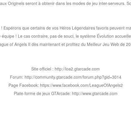
ux Originels seront à obtenir dans les modes de jeu inter-serveurs. Soy
e ! Espérons que certains de vos Héros Légendaires favoris peuvent ma
e équipe ! Le cas contraire, pas de souci, le système Évolution accueil
ague of Angels II dès maintenant et profitez du Meilleur Jeu Web de 20
Site officiel : http://loa2.gtarcade.com
Forum: http://community.gtarcade.com/forum.php?gid=3014
Page Facebook: https://www.facebook.com/LeagueOfAngels2
Plate-forme de jeux GTArcade: http://www.gtarcade.com