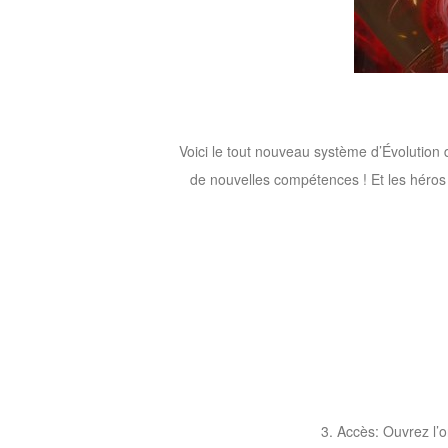
M
Saint
Seiya
Awakening:Knights
of
the
Voici le tout nouveau système d’Évolutio
zodiac
Era
de nouvelles compétences ! Et les héros 
of
Celestials
Saint
Seiya
:
Awakening
Legacy
of
Discord
-
Furious
3. Accès: Ouvrez l’
Wings
League