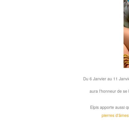
M
Saint
Seiya
Awakening:Knights
of
the
zodiac
Era
of
Celestials
Saint
Seiya
Du 6 Janvier au 11 Janvi
:
Awakening
Legacy
aura l'honneur de se 
of
Discord
Elpis apporte aussi q
-
pierres d'âmes
Furious
Wings
League