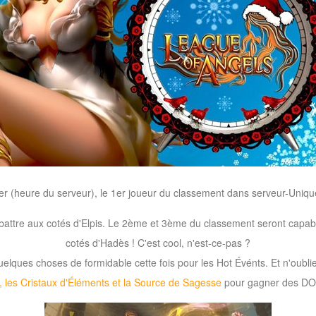
er (heure du serveur), le 1er joueur du classement dans serveur-Uni
battre aux cotés d'Elpis. Le 2ème et 3ème du classement seront capab
cotés d'Hadès ! C'est cool, n'est-ce-pas ?
uelques choses de formidable cette fois pour les Hot Événts. Et n'oublie
, les Cristaux d'Éléments et la Source de Sagesse
pour gagner des DO