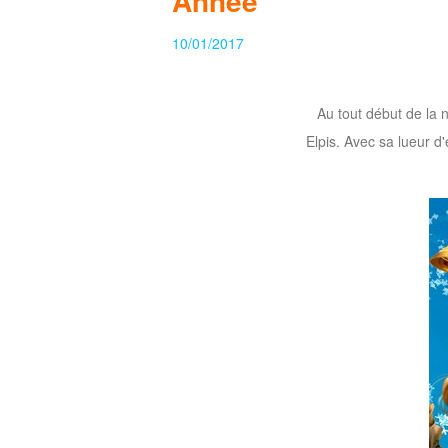
Année
of
10/01/2017
Angels
Zomline
Survival
Echocalypse:
The
Au tout début de la 
Scarlet
Elpis. Avec sa lueur d'
Covenant
Echocalypse
Infinity
kingdom
Time
Raiders
Eastern
Odyssey
Dynasty
Origins:
Pioneer
Game
of
Thrones:
Winter
is
Coming