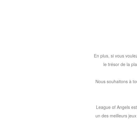
of
Angels-
Paradise
Land
Lords
and
Tactics
En plus, si vous voule
le trésor de la p
Nous souhaitons à to
League of Angels est
un des meilleurs jeu