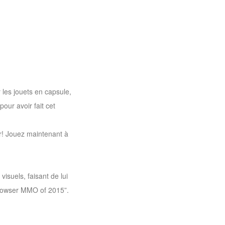
 les jouets en capsule,
our avoir fait cet
r! Jouez maintenant à
suels, faisant de lui
Browser MMO of 2015”.