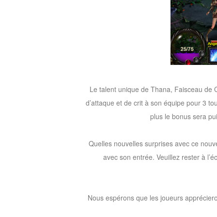
of
Angels-
Paradise
Land
Lords
and
Tactics
Le talent unique de Thana, Faisceau de C
d’attaque et de crit à son équipe pour 3 tou
plus le bonus sera pu
Quelles nouvelles surprises avec ce nouv
avec son entrée. Veuillez rester à l’é
Nous espérons que les joueurs apprécieron