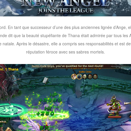
ord. En tant que successeur d’une des plus anciennes lignée d’Ange, el
légende dit que la beauté stupéfiante de Thana était admirée par tous le
e natale. Après le désastre, elle a compris ses responsabilités et est d
réputation féroce avec ses sabres mortels.