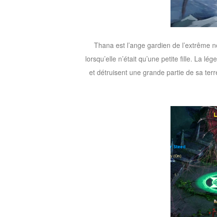
M
Saint
Seiya
Awakening:Knights
Thana est l’ange gardien de l’extrême n
of
lorsqu’elle n’était qu’une petite fille. La 
the
et détruisent une grande partie de sa terr
zodiac
Era
of
Celestials
Saint
Seiya
:
Awakening
Legacy
of
Discord
-
Furious
Wings
League