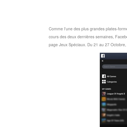
M
Saint
Seiya
Awakening:Knights
Comme l'une des plus grandes plates-formes
of
cours des deux dernières semaines, Face
the
page Jeux Spéciaux. Du 21 au 27 Octobre, l
zodiac
Era
of
Celestials
Saint
Seiya
:
Awakening
Legacy
of
Discord
-
Furious
Wings
League