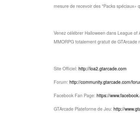
mesure de recevoir des "Packs spéciaux» qu
Venez célébrer Halloween dans League of An
MMORPG totalement gratuit
de GTArcade
m
Site Officiel:
http://loa2.gtarcade.com
Forum:
http://community.gtarcade.com/fo
Facebook Fan Page:
https://www.faceboo
GTArcade Plateforme de Jeu:
http://www.g