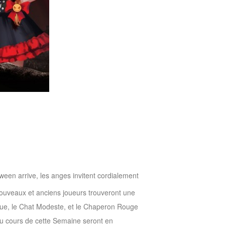
ween arrive, les anges invitent cordialement
uveaux et anciens joueurs trouveront une
ique, le Chat Modeste, et le Chaperon Rouge
au cours de cette Semaine seront en