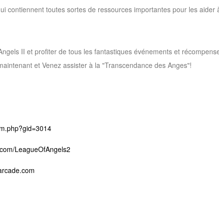
i contiennent toutes sortes de ressources importantes pour les aider à
gels II et profiter de tous les fantastiques événements et récompens
aintenant et
Venez assister à la
"Transcendance des Anges"!
rum.php?gid=3014
k.com/LeagueOfAngels2
tarcade.com