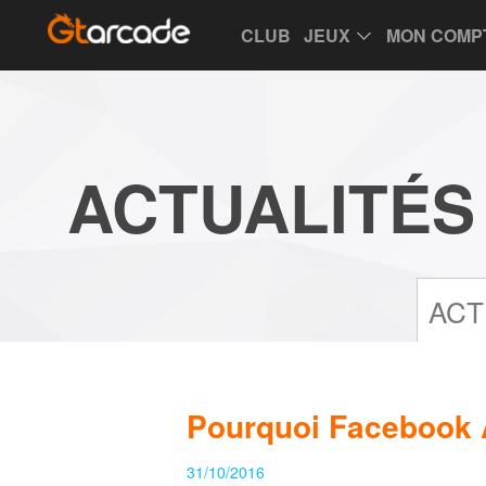
CLUB
JEUX
MON COMP
Club
Game
My
Account
Recharge
Support
Forum
Desktop
App
Game
ACTUALITÉS
of
Thrones
Winter
is
Coming
League
ACT
of
Angels
III
League
Pourquoi Facebook A
of
Angels
31/10/2016
II
League