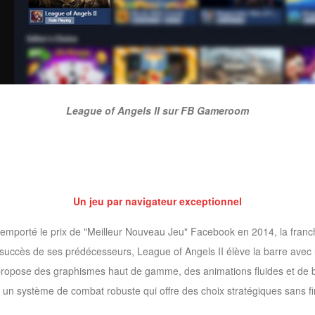
League of Angels II sur FB Gameroom
Un jeu par navigateur exceptionnel
emporté le prix de "Meilleur Nouveau Jeu" Facebook en 2014, la franch
n succès de ses prédécesseurs, League of Angels II élève la barre ave
 propose des graphismes haut de gamme, des animations fluides et de be
 un système de combat robuste qui offre des choix stratégiques sans fi