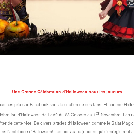
Une Grande Célébration d’Halloween pour les joueurs
ous ces prix sur Facebook sans le soutien de ses fans. Et comme Hallo
er
Célébration d’Halloween de LoA2 du 28 Octobre au 1
Novembre. Les no
iter de cette fête. De divers articles d'Halloween comme le Balai Mag
 dans l'ambiance d'Halloween! Les nouveaux joueurs qui s’enregistrent 