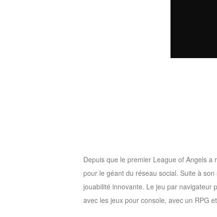
of
Angels-
Paradise
Land
Lords
and
Tactics
Depuis que le premier League of Angels a r
pour le géant du réseau social. Suite à so
jouabilité innovante. Le jeu par navigateur
avec les jeux pour console, avec un RPG et