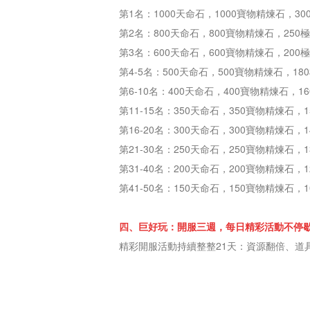
第1名：1000天命石，1000寶物精煉石，3
第2名：800天命石，800寶物精煉石，250
第3名：600天命石，600寶物精煉石，200
第4-5名：500天命石，500寶物精煉石，18
第6-10名：400天命石，400寶物精煉石，1
第11-15名：350天命石，350寶物精煉石，
第16-20名：300天命石，300寶物精煉石，
第21-30名：250天命石，250寶物精煉石，
第31-40名：200天命石，200寶物精煉石，
第41-50名：150天命石，150寶物精煉石，
四、巨好玩：開服三週，每日精彩活動不停
精彩開服活動持續整整21天：資源翻倍、道具