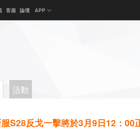
值
客服
論壇
APP
活動
S28反戈一擊將於3月9日12：00