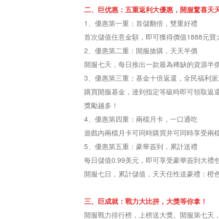
二、巨优惠：五重返利大優惠，開服驚喜天
of
1、優惠第一重：首儲翻倍，雙重好禮
Angels-
首次儲值任意金額，即可獲得價值1888元
Paradise
2、優惠第二重：開服搶購，天天半價
Land
Lords
開服七天，每日推出一款最為稀缺的資源半
and
3、優惠第三重：基金十倍返還，全民福利派
Tactics
購買開服基金，達到指定等級時即可領取返
獎勵越多！
4、優惠第四重：兩檔月卡，一口通吃
遊戲內兩檔月卡可同時購買并可同時享受兩
5、優惠第五重：豪華簽到，累計送禮
每日儲值0.99美元，即可享受豪華簽到大禮
開服七日，累計儲值，天天任性送豪禮：橙
三、巨成就：戰力大比拼，大獎等你拿！
開服戰力排行榜，上榜送大獎。開服第七天，